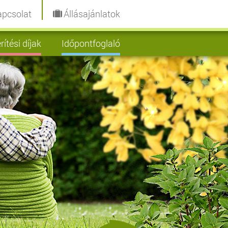
pcsolat
Állásajánlatok
rítési díjak
Időpontfoglaló