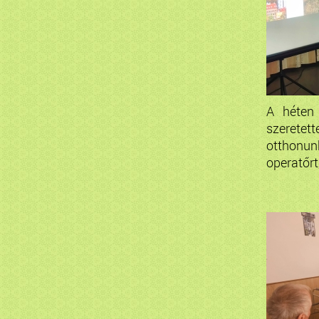
A héten
szeret
otthonun
operatőrt