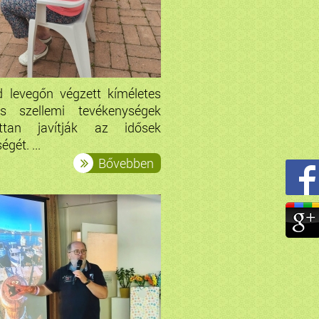
 levegőn végzett kíméletes
és szellemi tevékenységek
tottan javítják az idősek
gét. ...
Bővebben