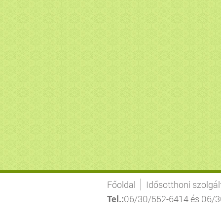
Főoldal
Idősotthoni szolgá
Tel.:
06/30/552-6414 és 06/