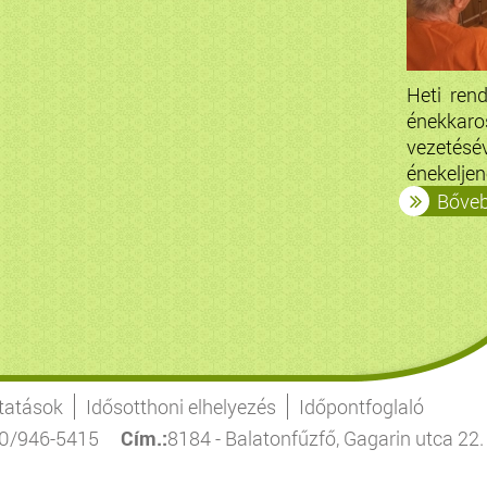
Heti ren
énekkaro
vezetésé
énekeljene
Bőve
ltatások
Idősotthoni elhelyezés
Időpontfoglaló
30/946-5415
Cím.:
8184 - Balatonfűzfő, Gagarin utca 22.