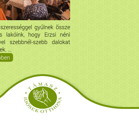
dszerességgel gyűlnek össze
s lakóink, hogy Erzsi néni
vel szebbnél-szebb dalokat
k. ...
bben