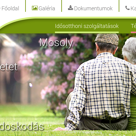
Főoldal
Galéria
Dokumentumok
Ka
Idősotthoni szolgáltatások
Té