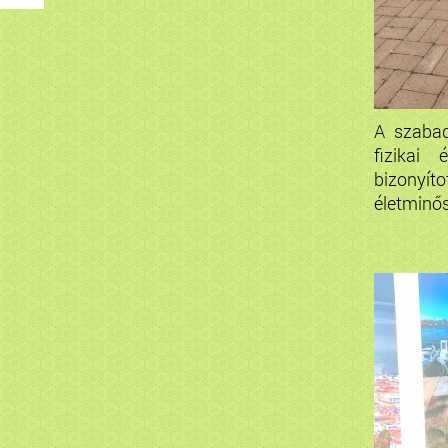
A szabad
fizikai 
bizonyí
életminősé